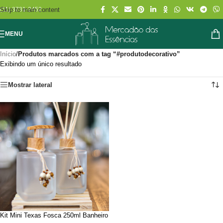
Skip to main content
(11) 3731-2452
MENU
Início
/
Produtos marcados com a tag “#produtodecorativo”
Exibindo um único resultado
Mostrar lateral
Kit Mini Texas Fosca 250ml Banheiro