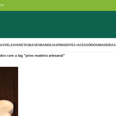
/SP
LAS
VELAS
VARETAS
BASES
BANDEJAS
PINGENTES /ACESSÓRIOS/MADEIRA
S
dos com a tag “pires madeira artesanal”