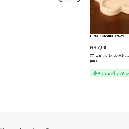
Pires Madeira Trevo 1
R$
7,00
Em até 1x de
R$
7,
juros
À vista
R$
6,79
no