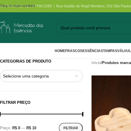
Skip to main content
11) 3731-2452 | (11) 97700-2285 | Rua Gastão do Regô Monteiro, 533 São Paulo
HOME
FRASCOS
ESSÊNCIAS
TAMPAS
VÁLVU
CATEGORIAS DE PRODUTO
Início
/
Produtos marca
Selecione uma categoria
FILTRAR PREÇO
Preço:
R$ 0
—
R$ 10
FILTRAR