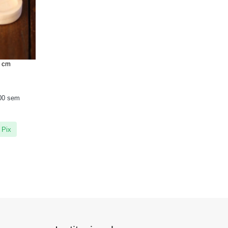
1 cm
00
sem
 Pix