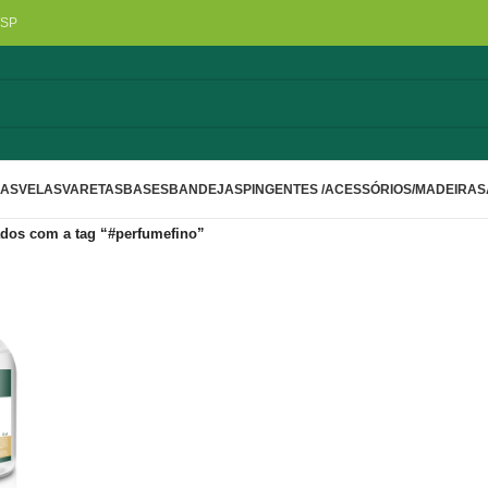
/SP
LAS
VELAS
VARETAS
BASES
BANDEJAS
PINGENTES /ACESSÓRIOS/MADEIRA
S
dos com a tag “#perfumefino”