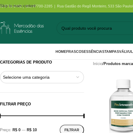
Skip to main content
11) 3731-2452 | (11) 97700-2285 | Rua Gastão do Regô Monteiro, 533 São Paulo
HOME
FRASCOS
ESSÊNCIAS
TAMPAS
VÁLVU
CATEGORIAS DE PRODUTO
Início
/
Produtos marca
Selecione uma categoria
FILTRAR PREÇO
Preço:
R$ 0
—
R$ 10
FILTRAR