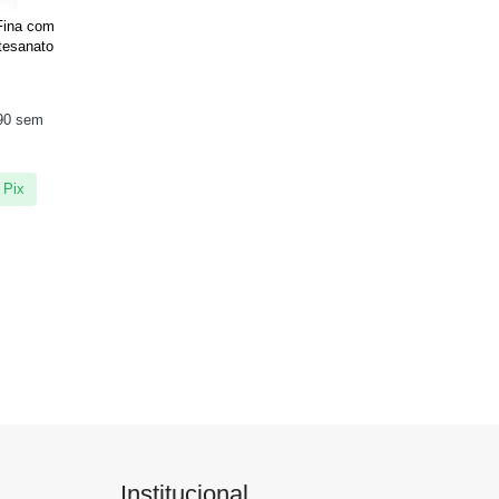
Fina com
tesanato
90
sem
 Pix
Institucional