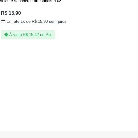
velas e sabonetes artesanais n 08
R$
15,90
Em até 1x de
R$
15,90
sem juros
À vista
R$
15,42
no Pix