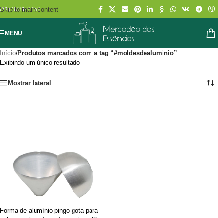
Skip to main content
(11) 3731-2452
MENU
Início
/
Produtos marcados com a tag “#moldesdealuminio”
Exibindo um único resultado
Mostrar lateral
Forma de alumínio pingo-gota para