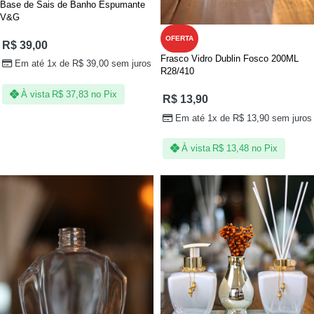
Base de Sais de Banho Espumante
V&G
OFERTA
R$
39,00
Frasco Vidro Dublin Fosco 200ML
Em até 1x de
R$
39,00
sem juros
R28/410
À vista
R$
37,83
no Pix
R$
13,90
Em até 1x de
R$
13,90
sem juros
À vista
R$
13,48
no Pix