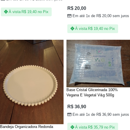
R$
20,00
À vista
R$
19,40
no Pix
Em até 1x de
R$
20,00
sem juros
À vista
R$
19,40
no Pix
Base Cristal Glicerinada 100%
Vegana E Vegetal V&g 500g
R$
36,90
Em até 1x de
R$
36,90
sem juros
Bandeja Organizadora Redonda
À vista
R$
35,79
no Pix