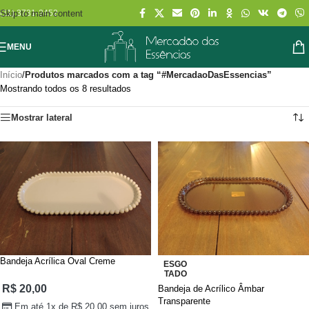
Skip to main content
(11) 3731-2452
MENU
Início
/
Produtos marcados com a tag “#MercadaoDasEssencias”
Mostrando todos os 8 resultados
Mostrar lateral
Bandeja Acrílica Oval Creme
ESGO
TADO
R$
20,00
Bandeja de Acrílico Âmbar
Transparente
Em até 1x de
R$
20,00
sem juros