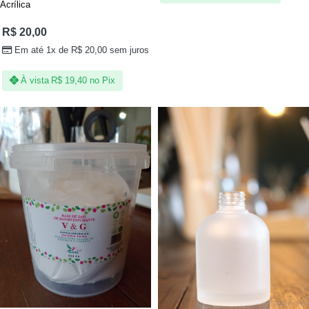
Acrílica
R$
20,00
Em até 1x de
R$
20,00
sem juros
À vista
R$
19,40
no Pix