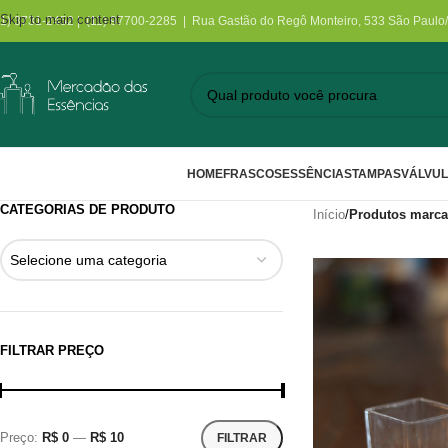
Skip to main content
11) 3731-2452 | (11) 97700-2285 | Rua Gastão do Regô Monteiro, 533 São Paulo
HOME
FRASCOS
ESSÊNCIAS
TAMPAS
VÁLVU
CATEGORIAS DE PRODUTO
Início
/
Produtos marca
Selecione uma categoria
FILTRAR PREÇO
Preço:
R$ 0
—
R$ 10
FILTRAR