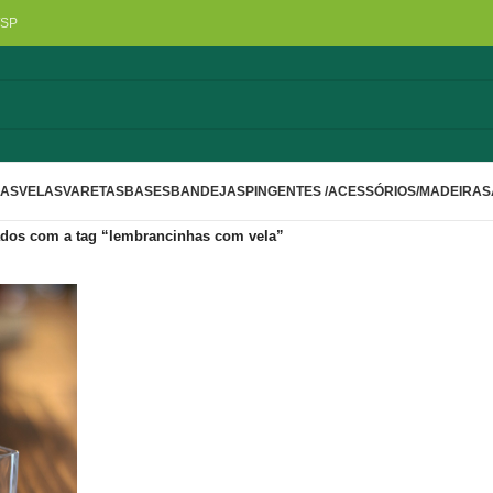
/SP
LAS
VELAS
VARETAS
BASES
BANDEJAS
PINGENTES /ACESSÓRIOS/MADEIRA
S
dos com a tag “lembrancinhas com vela”