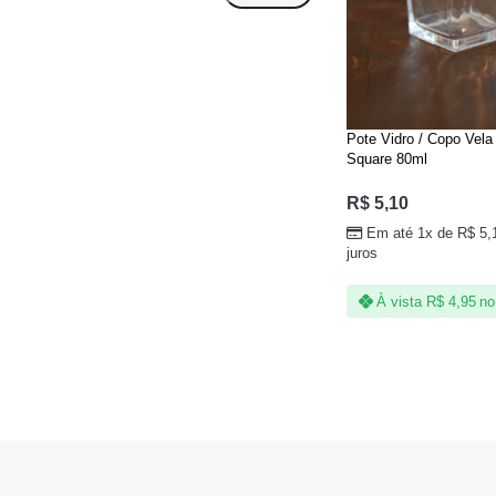
Pote Vidro / Copo Vela
Square 80ml
R$
5,10
Em até 1x de
R$
5,
juros
À vista
R$
4,95
no