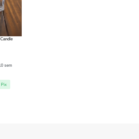
 Candle
10
sem
 Pix