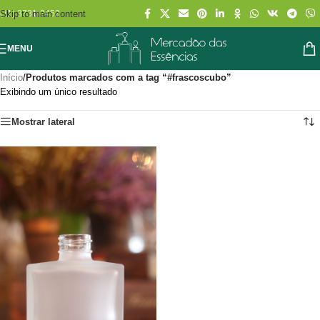
Skip to main content
(11) 3731-2452
MENU
Início
/
Produtos marcados com a tag “#frascoscubo”
Exibindo um único resultado
Mostrar lateral