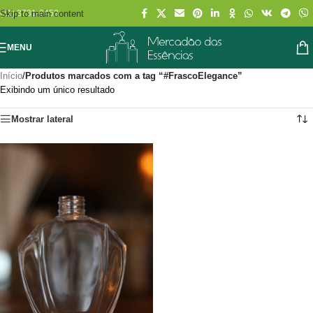
Skip to main content
(11) 3731-2452
MENU
Início
/
Produtos marcados com a tag “#FrascoElegance”
Exibindo um único resultado
Mostrar lateral