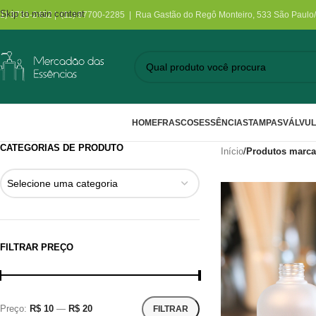
Skip to main content
11) 3731-2452 | (11) 97700-2285 | Rua Gastão do Regô Monteiro, 533 São Paulo
HOME
FRASCOS
ESSÊNCIAS
TAMPAS
VÁLVU
CATEGORIAS DE PRODUTO
Início
/
Produtos marca
Selecione uma categoria
FILTRAR PREÇO
Preço:
R$ 10
—
R$ 20
FILTRAR