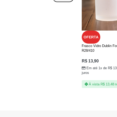
OFERTA
Frasco Vidro Dublin F
R28/410
R$
13,90
Em até 1x de
R$
13
juros
À vista
R$
13,48
n