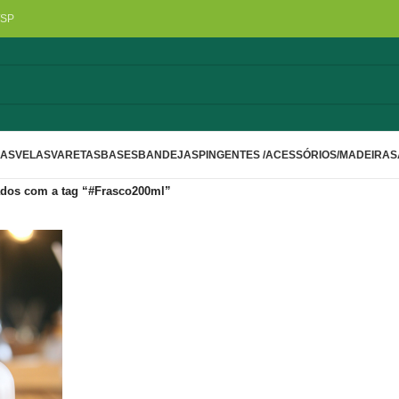
/SP
LAS
VELAS
VARETAS
BASES
BANDEJAS
PINGENTES /ACESSÓRIOS/MADEIRA
S
dos com a tag “#Frasco200ml”