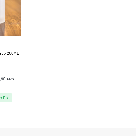
osco 200ML
,90
sem
o Pix