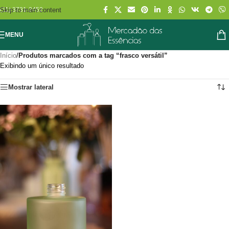
Skip to main content
(11) 3731-2452
MENU
Início
/
Produtos marcados com a tag “frasco versátil”
Exibindo um único resultado
Mostrar lateral