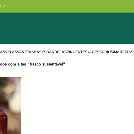
/SP
LAS
VELAS
VARETAS
BASES
BANDEJAS
PINGENTES /ACESSÓRIOS/MADEIRA
S
dos com a tag “frasco sustentável”