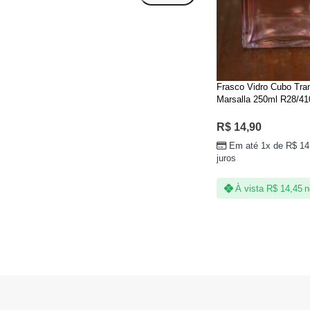
Frasco Vidro Cubo Tra
Marsalla 250ml R28/41
R$
14,90
Em até 1x de
R$
14
juros
À vista
R$
14,45
n