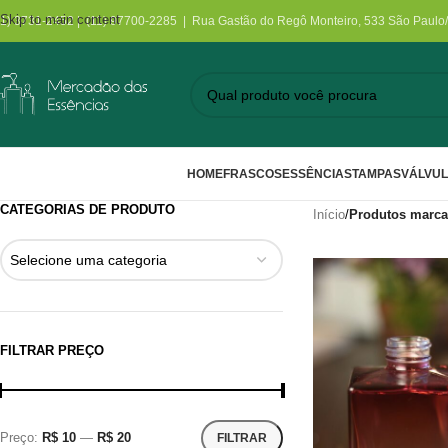
Skip to main content
11) 3731-2452 | (11) 97700-2285 | Rua Gastão do Regô Monteiro, 533 São Paulo
HOME
FRASCOS
ESSÊNCIAS
TAMPAS
VÁLVU
CATEGORIAS DE PRODUTO
Início
/
Produtos marca
Selecione uma categoria
FILTRAR PREÇO
Preço:
R$ 10
—
R$ 20
FILTRAR