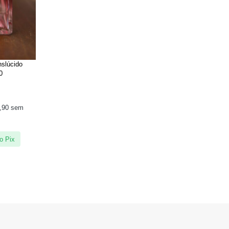
nslúcido
0
,90
sem
o Pix