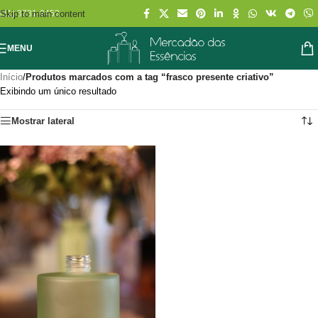
Skip to main content
(11) 3731-2452
MENU
Início
/
Produtos marcados com a tag “frasco presente criativo”
Exibindo um único resultado
Mostrar lateral