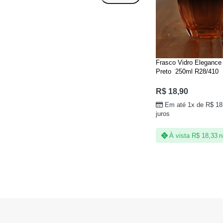
Frasco Vidro Eleganc
Preto 250ml R28/410
R$
18,90
Em até 1x de
R$
18
juros
À vista
R$
18,33
n