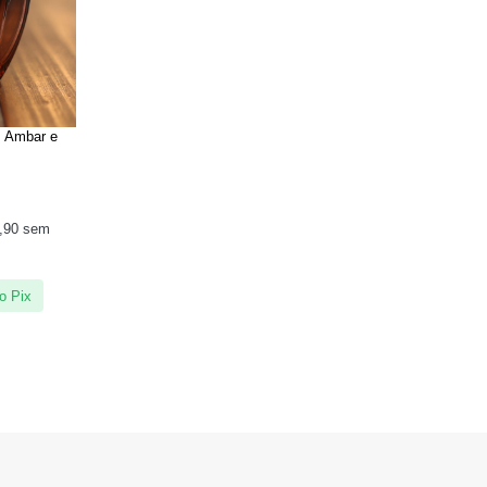
e Ambar e
,90
sem
o Pix