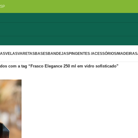
/SP
LAS
VELAS
VARETAS
BASES
BANDEJAS
PINGENTES /ACESSÓRIOS/MADEIRA
S
dos com a tag “Frasco Elegance 250 ml em vidro sofisticado”