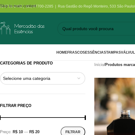
Skip to main content
11) 3731-2452 | (11) 97700-2285 | Rua Gastão do Regô Monteiro, 533 São Paulo
HOME
FRASCOS
ESSÊNCIAS
TAMPAS
VÁLVU
CATEGORIAS DE PRODUTO
Início
/
Produtos marca
Selecione uma categoria
FILTRAR PREÇO
Preço:
R$ 10
—
R$ 20
FILTRAR