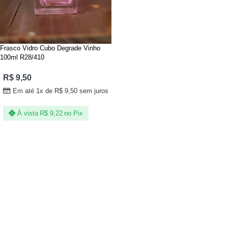
Frasco Vidro Cubo Degrade Vinho
100ml R28/410
R$
9,50
Em até 1x de
R$
9,50
sem juros
À vista
R$
9,22
no Pix