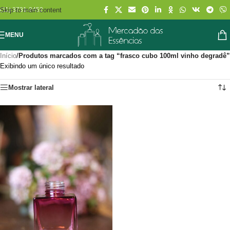
Skip to main content
(11) 3731-2452
MENU
Início
/
Produtos marcados com a tag “frasco cubo 100ml vinho degradê”
Exibindo um único resultado
Mostrar lateral