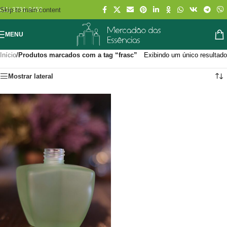
Skip to main content
(11) 3731-2452
MENU
Início
/
Produtos marcados com a tag “frasc”
Exibindo um único resultado
Mostrar lateral