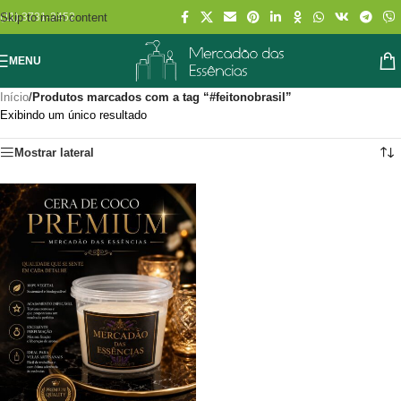
Skip to main content
(11) 3731-2452
MENU
Início
/
Produtos marcados com a tag “#feitonobrasil”
Exibindo um único resultado
Mostrar lateral