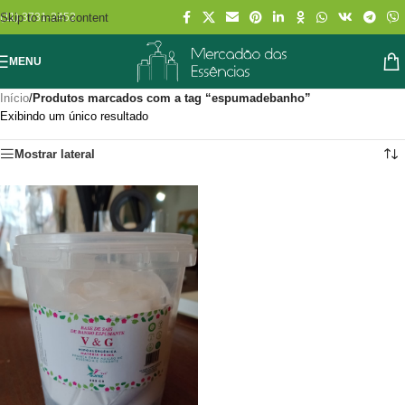
Skip to main content
(11) 3731-2452
MENU
Início
/
Produtos marcados com a tag “espumadebanho”
Exibindo um único resultado
Mostrar lateral