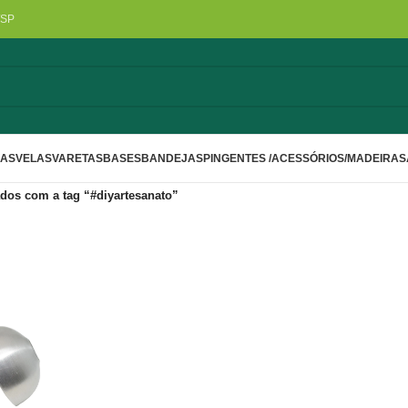
/SP
LAS
VELAS
VARETAS
BASES
BANDEJAS
PINGENTES /ACESSÓRIOS/MADEIRA
S
dos com a tag “#diyartesanato”