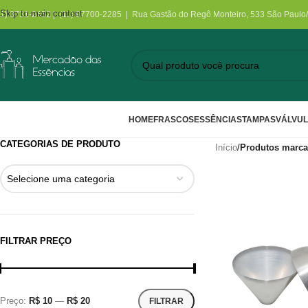
Skip to main content
11) 3731-2452 | (11) 97700-2285 | Rua Gastão do Regô Monteiro, 533 São Paulo
HOME
FRASCOS
ESSÊNCIAS
TAMPAS
VÁLVU
CATEGORIAS DE PRODUTO
Início
/
Produtos marca
Selecione uma categoria
FILTRAR PREÇO
Preço:
R$ 10
—
R$ 20
FILTRAR