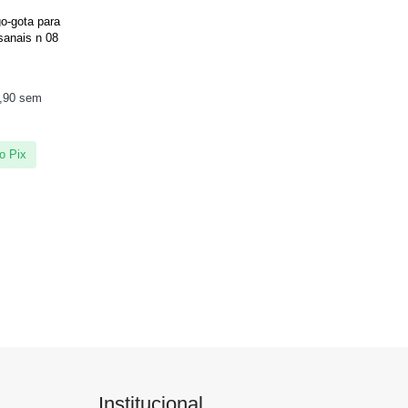
o-gota para
sanais n 08
,90
sem
o Pix
Institucional