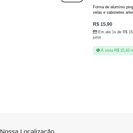
Forma de alumínio ping
velas e sabonetes arte
R$
15,90
Em até 1x de
R$
15
juros
À vista
R$
15,42
n
Nossa Localização