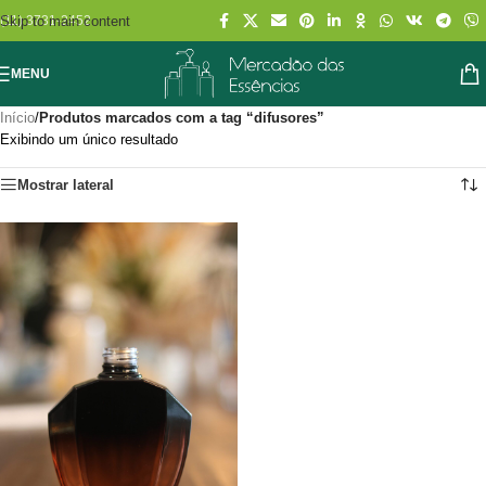
Skip to main content
(11) 3731-2452
MENU
Início
/
Produtos marcados com a tag “difusores”
Exibindo um único resultado
Mostrar lateral