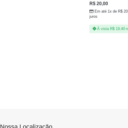
R$
20,00
Em até 1x de
R$
20
juros
À vista
R$
19,40
n
Nossa Localização