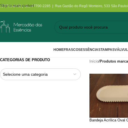
Skip to main content
11) 3731-2452 | (11) 97700-2285 | Rua Gastão do Regô Monteiro, 533 São Paulo
HOME
FRASCOS
ESSÊNCIAS
TAMPAS
VÁLVU
CATEGORIAS DE PRODUTO
Início
/
Produtos marca
Selecione uma categoria
Bandeja Acrílica Oval