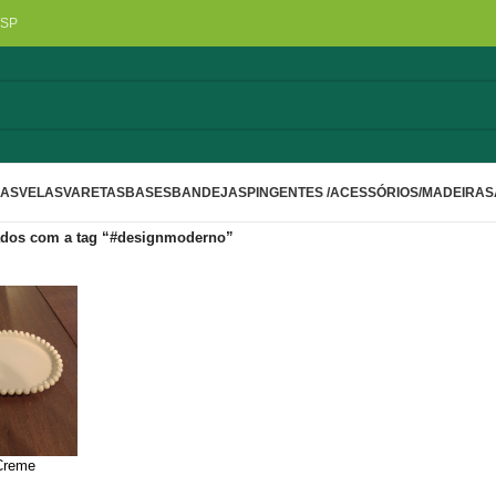
/SP
LAS
VELAS
VARETAS
BASES
BANDEJAS
PINGENTES /ACESSÓRIOS/MADEIRA
S
dos com a tag “#designmoderno”
 Creme