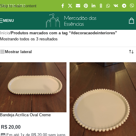
Skip to main content
(11) 3731-2452
MENU
Início
/
Produtos marcados com a tag “#decoracaodeinteriores”
Mostrando todos os 3 resultados
Mostrar lateral
Bandeja Acrílica Oval Creme
R$
20,00
Em até 1x de
R$
20,00
sem juros