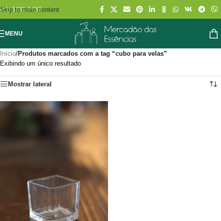
Skip to main content
(11) 3731-2452
MENU
Início
/
Produtos marcados com a tag “cubo para velas”
Exibindo um único resultado
Mostrar lateral