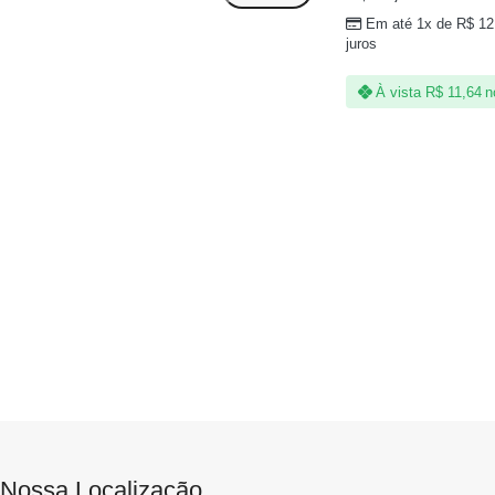
Em até 1x de
R$
12
juros
À vista
R$
11,64
n
Nossa Localização