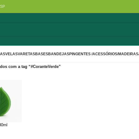
/SP
LAS
VELAS
VARETAS
BASES
BANDEJAS
PINGENTES /ACESSÓRIOS/MADEIRA
S
dos com a tag “#CoranteVerde”
30ml