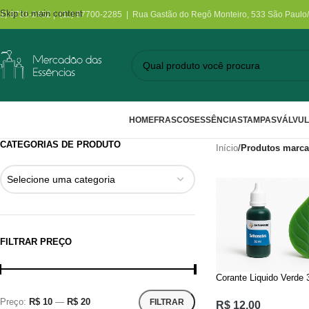
Skip to main content
11) 3731-2452 | (11) 97700-2285 | Rua Gastão do Regô Monteiro, 533 São Paulo
HOME
FRASCOS
ESSÊNCIAS
TAMPAS
VÁLVU
CATEGORIAS DE PRODUTO
Início
/
Produtos marca
Selecione uma categoria
FILTRAR PREÇO
Corante Liquido Verde 
Preço:
R$ 10
—
R$ 20
FILTRAR
R$
12,00