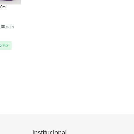
30ml
,00
sem
o Pix
Institucional