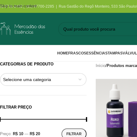
Skip to main content
11) 3731-2452 | (11) 97700-2285 | Rua Gastão do Regô Monteiro, 533 São Paulo
HOME
FRASCOS
ESSÊNCIAS
TAMPAS
VÁLVU
CATEGORIAS DE PRODUTO
Início
/
Produtos marca
Selecione uma categoria
FILTRAR PREÇO
Preço:
R$ 10
—
R$ 20
FILTRAR