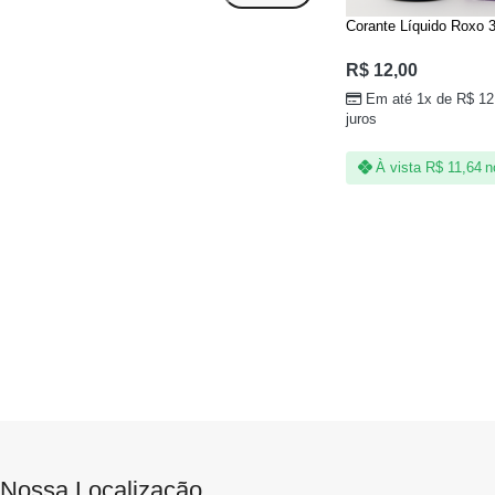
Corante Líquido Roxo 
R$
12,00
Em até 1x de
R$
12
juros
À vista
R$
11,64
n
Nossa Localização