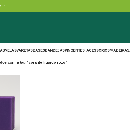
/SP
LAS
VELAS
VARETAS
BASES
BANDEJAS
PINGENTES /ACESSÓRIOS/MADEIRA
S
dos com a tag “corante liquido roxo”