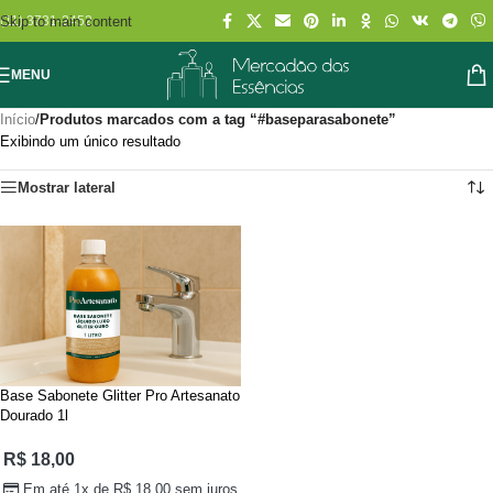
Skip to main content
(11) 3731-2452
MENU
Início
/
Produtos marcados com a tag “#baseparasabonete”
Exibindo um único resultado
Mostrar lateral
Base Sabonete Glitter Pro Artesanato
Dourado 1l
R$
18,00
Em até 1x de
R$
18,00
sem juros