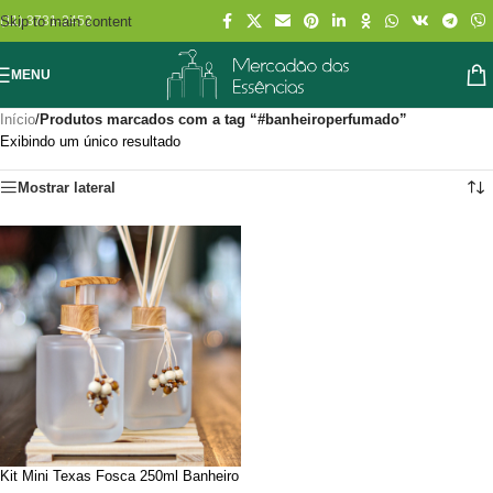
Skip to main content
(11) 3731-2452
MENU
Início
/
Produtos marcados com a tag “#banheiroperfumado”
Exibindo um único resultado
Mostrar lateral
Kit Mini Texas Fosca 250ml Banheiro