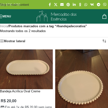
Skip to main content
(11) 3731-2452
MENU
Início
/
Produtos marcados com a tag “#bandejadecorativa”
Mostrando todos os 2 resultados
Mostrar lateral
Bandeja Acrílica Oval Creme
R$
20,00
Em até 1x de
R$
20,00
sem juros