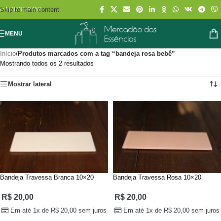
Skip to main content
(11) 3731-2452
MENU
Início
/
Produtos marcados com a tag “bandeja rosa bebê”
Mostrando todos os 2 resultados
Mostrar lateral
Bandeja Travessa Branca 10×20
Bandeja Travessa Rosa 10×20
R$
20,00
R$
20,00
Em até 1x de
R$
20,00
sem juros
Em até 1x de
R$
20,00
sem juros