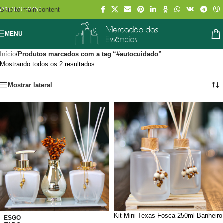
Skip to main content
(11) 3731-2452
MENU
Início
/
Produtos marcados com a tag “#autocuidado”
Mostrando todos os 2 resultados
Mostrar lateral
Kit Mini Texas Fosca 250ml Banheiro
ESGO