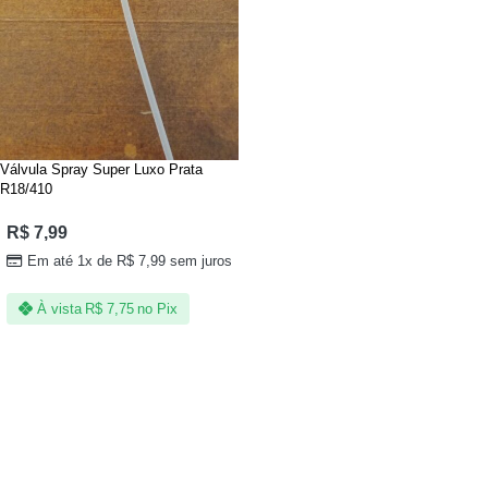
Válvula Spray Super Luxo Prata
R18/410
R$
7,99
Em até 1x de
R$
7,99
sem juros
À vista
R$
7,75
no Pix