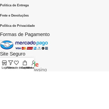
Politica de Entrega
Frete e Devoluções
Política de Privacidade
Formas de Pagamento
Site Seguro
Loja
Filtros
Lista de desejos
Carrinho
Minha conta
Empresa
: Mercadão das Essências
CNPJ
: 28238215000164
Endereço
: R.
Gastão do Regô Monteiro, 533 São Paulo – SP