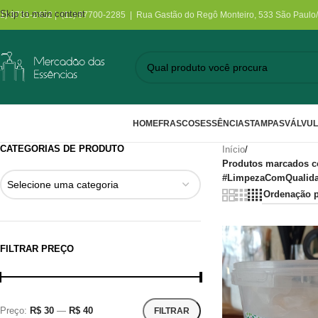
Skip to main content
11) 3731-2452 | (11) 97700-2285 | Rua Gastão do Regô Monteiro, 533 São Paulo
HOME
FRASCOS
ESSÊNCIAS
TAMPAS
VÁLVU
CATEGORIAS DE PRODUTO
Início
/
Produtos marcados c
#LimpezaComQualidad
Selecione uma categoria
FILTRAR PREÇO
Preço:
R$ 30
—
R$ 40
FILTRAR