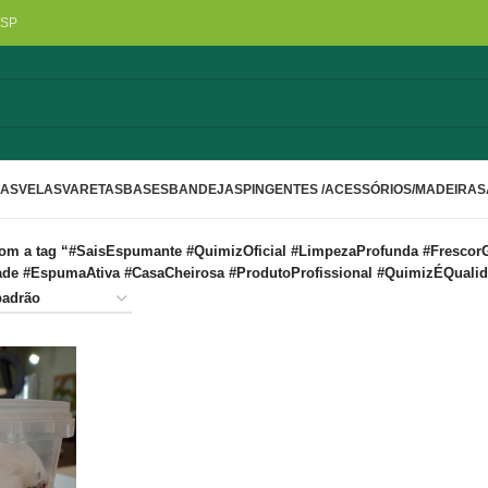
/SP
LAS
VELAS
VARETAS
BASES
BANDEJAS
PINGENTES /ACESSÓRIOS/MADEIRA
S
om a tag “#SaisEspumante #QuimizOficial #LimpezaProfunda #FrescorG
e #EspumaAtiva #CasaCheirosa #ProdutoProfissional #QuimizÉQuali