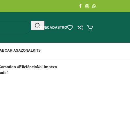
LOGIN/CADASTRO
ABOARIA
SAZONAL
KITS
arantido #EficiênciaNaLimpeza
dade”