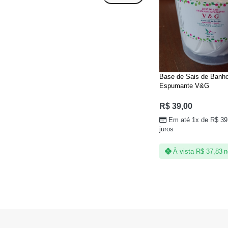
Base de Sais de Banh
Espumante V&G
R$
39,00
Em até 1x de
R$
39
juros
À vista
R$
37,83
n